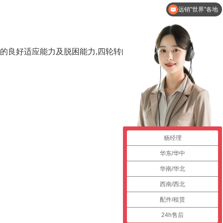
远销''世界''各地
的良好适应能力及脱困能力,四轮转向系统让设备更加
杨经理
华东/华中
华南/华北
西南/西北
配件/租赁
24h售后