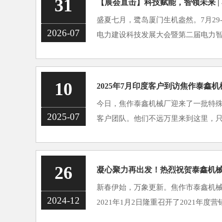
31
盛夏七月，鹭岛厦门生机盎然。7月29-3
2026-07
电力建设科技发展大会暨第二届电力
门国际会展中心盛大开幕。焦作市泰
局亮相展会C3馆T72-T73展位，集中展示
10
2025年7月印度客户到访焦作泰鑫
今日，焦作泰鑫机械厂迎来了一批特殊
2025-07
客户团队。他们不远万里来到这里，
机械颇具口碑的湿喷台车。印度客户
观了泰鑫机械的生产车间。整齐有序的生
26
新春伊始，万象更新。焦作市泰鑫机
2024-12
2021年1月2日隆重召开了2021年
各分公司负责人、以及来自全国的营