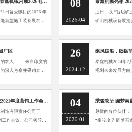
08
【展会直击】科技赋能，智领未来 | 泰鑫机械闪耀2026电力建设科技发展大会
1日备受瞩目的2026 年
近日，以 “智启矿业
2026-04
智能新型施工装备展在厦
矿山机械设备展览
鑫机械携手中国水电十四
市泰鑫机械制造有
地···
装备与成套解决方案
26
机械厂区
乘风破浪，砥砺前
的客人 —— 来自印度的
泰鑫机械2024年
2024-12
只为深入考察并采购泰鑫
规划未来发展方向
一行抵达工厂后，首先参
归属感的重要场合
···
会就过去一年的工作
04
凝心聚力再出发！热烈祝贺泰鑫机械2021年度营销工作会议圆满成功！
械制造有限责任公司于
尊敬的各位伙伴：
2026-01
度营销工作会议。公司领导、
“乘骏攻坚 圆梦泰
销精英参加了此次年度营
希望的盛会。从 2025