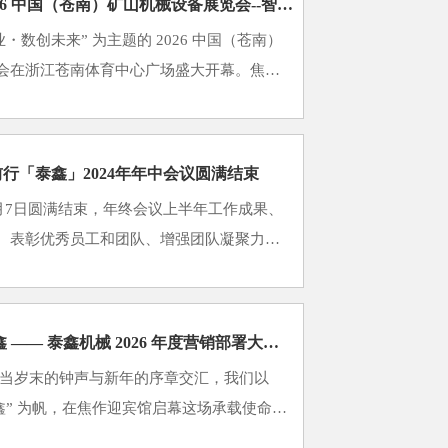
泰鑫机械亮相 2026 中国（苍南）矿山机械设备展览会--智启矿业新篇 共拓合作新局---
・数创未来” 为主题的 2026 中国（苍南）
会在浙江苍南体育中心广场盛大开幕。焦作
限责任公司（简称 “泰鑫机械”）携核心智能
精彩亮相，与行···
行「泰鑫」2024年年中会议圆满结束
7月7日圆满结束，年终会议上半年工作成果、
、表彰优秀员工和团队、增强团队凝聚力和
。年度工作总结：公司高层或各部门负责人
进行总结，包括业绩完···
乘骏攻坚 圆梦泰鑫 —— 泰鑫机械 2026 年度营销部署大会报告
 当岁末的钟声与新年的序章交汇，我们以
鑫” 为帆，在焦作迎宾馆启幕这场承载使命与
 年 12 月 31 日的暖场相聚，到 2026 年 1