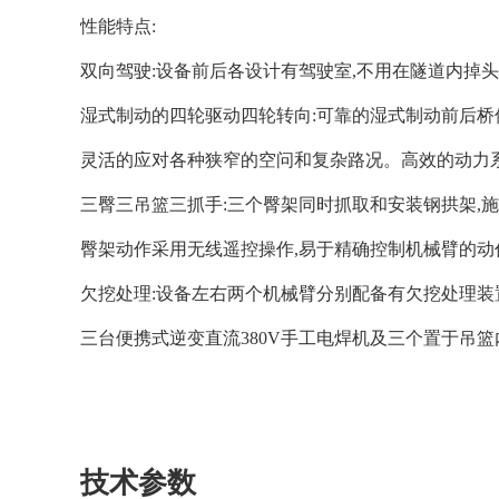
性能特点:
双向驾驶:设备前后各设计有驾驶室,不用在隧道内掉头
湿式制动的四轮驱动四轮转向:可靠的湿式制动前后桥
灵活的应对各种狭窄的空问和复杂路况。
高效的动力
三臀三吊篮三抓手:三个臀架同时抓取和安装钢拱架,
臀架动作采用无线遥控操作,易于精确控制机械臂的动
欠挖处理:设备左右两个机械臂分别配备有欠挖处理装
三台便携式逆变直流380V手工电焊机及三个置于吊
技术参数