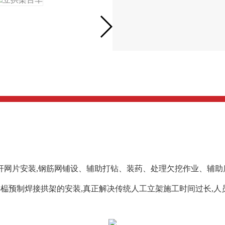
杆网片安装,钢筋网铺设、辅助打钻、装药、处理欠挖作业、辅助
-3榀预制焊接拱架的安装,真正解决传统人工立架施工时间过长,人